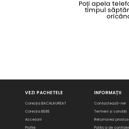
Poți apela tele
timpul săptăm
oricâ
VEZI PACHETELE
INFORMAȚII
Colecția BACALAUREAT
Contactează-ne!
Colecția BEBE
Termeni și condiții
Accesorii
Returnarea produs
Profile
Politica de confiden