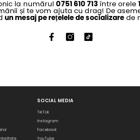
fonic la numărul
0751 610 713
între orele
ânii și te vom ajuta cu drag! De aseme
nd
un mesaj pe rețelele de socializare
de m
SOCIAL MEDIA
TikTok
Instagram
elor
Facebook
țialitate
YouTube