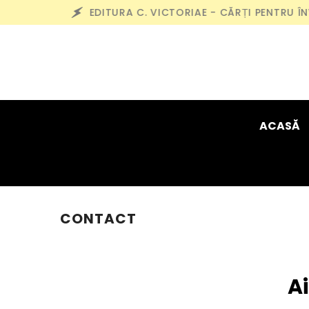
Skip to content
EDITURA C. VICTORIAE - CĂRȚI PENTRU ÎNV
ACASĂ
CORINA LENARD - MAGAZIN
CONTACT
A