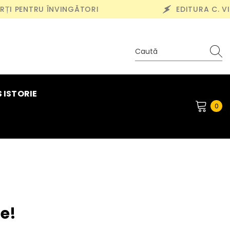
I PENTRU ÎNVINGĂTORI
EDITURA C. VICT
 ISTORIE
0
0
ite
e!